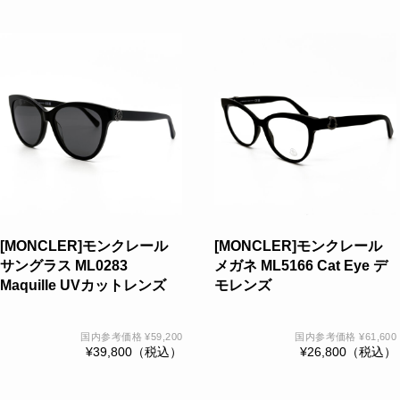
こ
こ
の
の
商
商
品
品
に
に
は
は
複
複
数
数
の
の
バ
バ
[MONCLER]モンクレール
[MONCLER]モンクレール
リ
リ
サングラス ML0283
メガネ ML5166 Cat Eye デ
エ
エ
Maquille UVカットレンズ
モレンズ
ー
ー
シ
シ
国内参考価格
¥
59,200
国内参考価格
¥
61,600
ョ
ョ
¥
39,800
（税込）
¥
26,800
（税込）
ン
ン
が
が