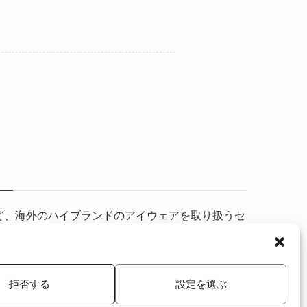
ERなど、海外のハイブランドのアイウェアを取り扱うセ
o@nicelife-store.com
へお願い致します。
拒否する
設定を選ぶ