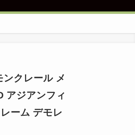
]モンクレール メ
0D アジアンフィ
フレーム デモレ