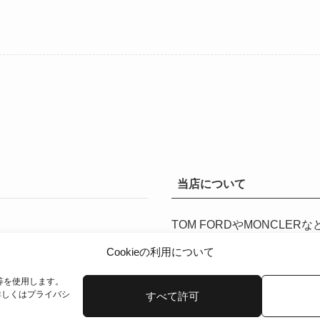
あ
あ
り
り
ま
ま
す。
す。
オ
オ
プ
プ
シ
シ
ョ
ョ
ン
ン
は
は
商
商
当店について
品
品
ペ
ペ
TOM FORDやMONCL
ー
ー
レクトショップです。
ジ
ジ
Cookieの利用について
か
か
お問い合わせはメールで
inf
ら
ら
等を使用します。
詳しくは
プライバシ
すべて許可
選
選
択
択