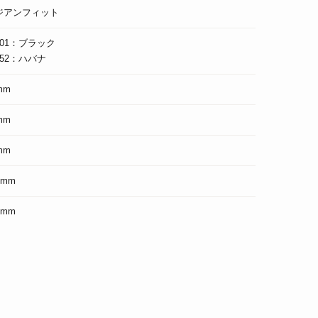
ジアンフィット
001：ブラック
052：ハバナ
mm
mm
mm
5mm
6mm