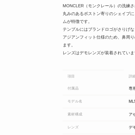
MONCLER（モンクレール）の洗練さ
丸みのあるボストン寄りのシェイプに
ムが特徴です。
テンプルにはブランドロゴがさりげな
アジアンフィット仕様のため、鼻周り
ます。
レンズはデモレンズが装着されていま
項目
詳
付属品
専
モデル名
ML
素材構成
ア
レンズ
デ