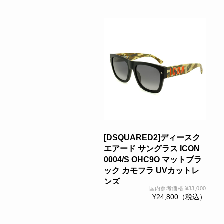
[DSQUARED2]ディースク
エアード サングラス ICON
0004/S OHC9O マットブラ
ック カモフラ UVカットレ
ンズ
国内参考価格
¥
33,000
¥
24,800
（税込）