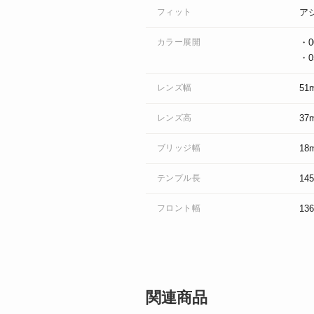
フィット
ア
カラー展開
・
・
レンズ幅
51
レンズ高
37
ブリッジ幅
18
テンプル長
14
フロント幅
13
関連商品