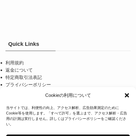
オ
オ
プ
プ
シ
シ
ョ
ョ
ン
ン
は
は
Quick Links
商
商
品
品
利用規約
ペ
ペ
返金について
ー
ー
特定商取引法表記
ジ
ジ
プライバシーポリシー
か
か
Cookieの利用について
ら
ら
選
選
当サイトでは、利便性の向上、アクセス解析、広告効果測定のために
当店について
Cookie等を使用します。「すべて許可」を選ぶまで、アクセス解析・広告
択
択
用の計測は実行しません。詳しくは
プライバシーポリシー
をご確認くださ
で
で
い。
TOM FORDやMONCLERなど、海外のハイブランドのアイウ
き
き
ェアを取り扱うセレクトショップです。