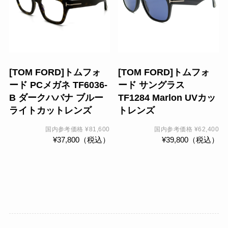
に
に
は
は
複
複
数
数
の
の
[TOM FORD]トムフォ
[TOM FORD]トムフォ
バ
バ
ード PCメガネ TF6036-
ード サングラス
リ
リ
B ダークハバナ ブルー
TF1284 Marlon UVカッ
エ
エ
ライトカットレンズ
トレンズ
ー
ー
シ
シ
国内参考価格
¥
81,600
国内参考価格
¥
62,400
¥
37,800
（税込）
¥
39,800
（税込）
ョ
ョ
ン
ン
が
が
あ
あ
り
り
ま
ま
す。
す。