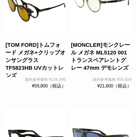
[TOM FORD]トムフォ
[MONCLER]モンクレー
ード メガネ+クリップオ
ル メガネ ML5120 001
ンサングラス
トランスペアレントグ
TF5823HB UVカットレ
レー 47mm デモレンズ
ンズ
国内参考価格
¥
124,300
国内参考価格
¥
55,600
¥
59,800
（税込）
¥
21,600
（税込）
こ
こ
の
の
商
商
品
品