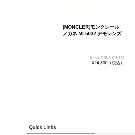
複
数
の
バ
[MONCLER]モンクレール
リ
メガネ ML5032 デモレンズ
エ
ー
シ
国内参考価格
¥
46,500
ョ
¥
24,800
（税込）
ン
が
あ
り
ま
す。
オ
プ
シ
Quick Links
ョ