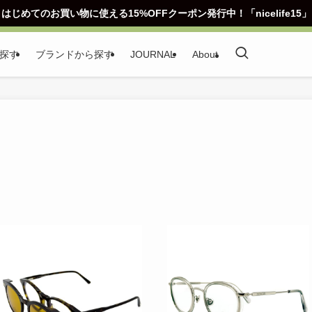
はじめてのお買い物に使える15%OFFクーポン発行中！「nicelife15」
探す
ブランドから探す
JOURNAL
About
こ
の
商
品
に