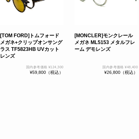
は
複
数
の
バ
[TOM FORD]トムフォード
[MONCLER]モンクレール
リ
メガネ+クリップオンサング
メガネ ML5153 メタルフレ
エ
ラス TF5823HB UVカット
ーム デモレンズ
ー
レンズ
シ
国内参考価格
¥
124,300
国内参考価格
¥
48,400
ョ
¥
59,800
（税込）
¥
26,800
（税込）
ン
が
あ
り
ま
す。
オ
プ
シ