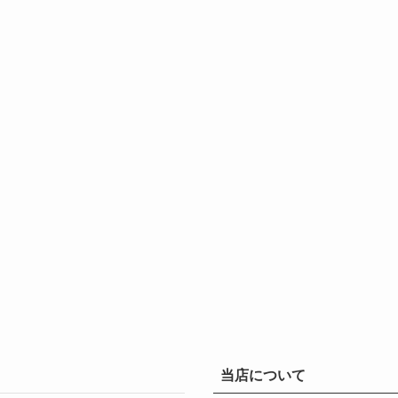
ョ
ン
は
商
品
ペ
ー
ジ
か
ら
選
択
で
き
ま
す
当店について