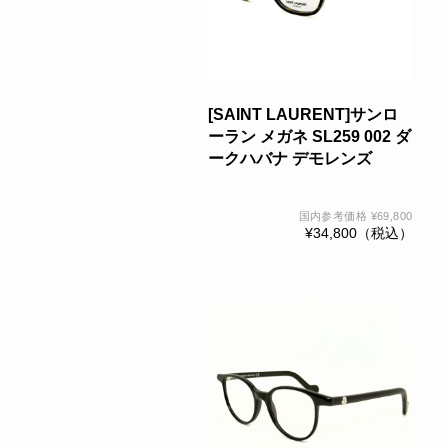
[SAINT LAURENT]サンロ
ーラン メガネ SL259 002 ダ
ークハバナ デモレンズ
国内参考価格
¥
69,800
¥
34,800
（税込）
こ
の
商
品
に
は