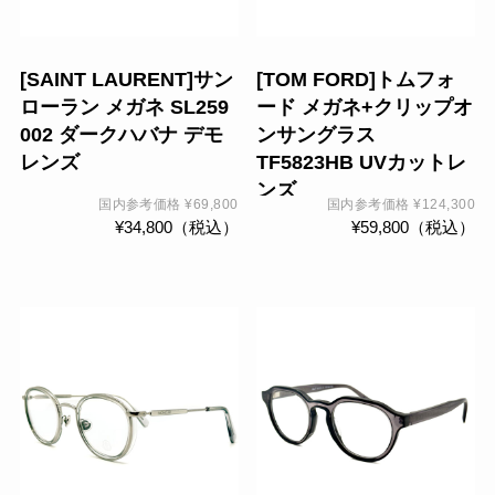
[SAINT LAURENT]サン
[TOM FORD]トムフォ
ローラン メガネ SL259
ード メガネ+クリップオ
002 ダークハバナ デモ
ンサングラス
レンズ
TF5823HB UVカットレ
ンズ
国内参考価格
¥
69,800
国内参考価格
¥
124,300
¥
34,800
（税込）
¥
59,800
（税込）
こ
の
商
品
に
は
複