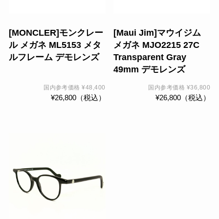
数
の
[MONCLER]モンクレー
[Maui Jim]マウイジム
バ
ル メガネ ML5153 メタ
メガネ MJO2215 27C
リ
ルフレーム デモレンズ
Transparent Gray
エ
49mm デモレンズ
ー
シ
国内参考価格
¥
48,400
国内参考価格
¥
36,800
¥
26,800
（税込）
¥
26,800
（税込）
ョ
ン
が
あ
こ
り
の
ま
商
す。
品
オ
に
プ
は
シ
複