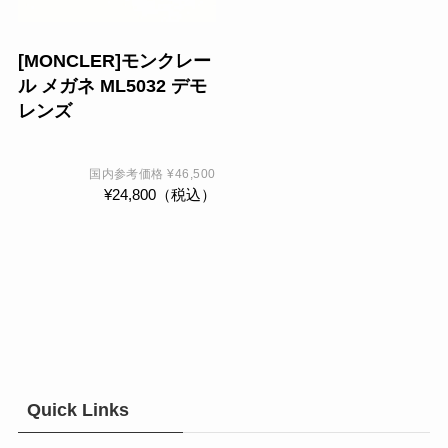
ョ
数
ン
の
[MONCLER]モンクレー
は
バ
ル メガネ ML5032 デモ
商
リ
レンズ
品
エ
ペ
ー
ー
シ
国内参考価格
¥
46,500
¥
24,800
（税込）
ジ
ョ
か
ン
ら
が
選
あ
択
り
で
ま
き
す。
ま
オ
す
プ
Quick Links
シ