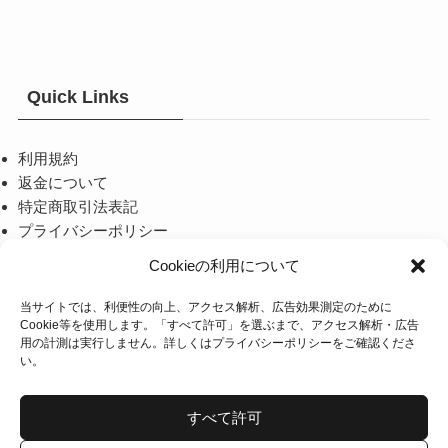
Quick Links
利用規約
返金について
特定商取引法表記
プライバシーポリシー
Cookieの利用について
当サイトでは、利便性の向上、アクセス解析、広告効果測定のために
当店について
Cookie等を使用します。「すべて許可」を選ぶまで、アクセス解析・広告
用の計測は実行しません。詳しくは
プライバシーポリシー
をご確認くださ
い。
TOM FORDやMONCLERなど、海外のハイブランドのアイウ
ェアを取り扱うセレクトショップです。
すべて許可
お問い合わせはメールで
info@nicelife-store.com
へお願い致