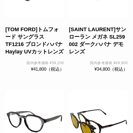
は
複
数
の
[TOM FORD]トムフォ
[SAINT LAURENT]サン
バ
ード サングラス
ローラン メガネ SL259
リ
TF1216 ブロンドハバナ
002 ダークハバナ デモ
エ
Haylay UVカットレンズ
レンズ
ー
シ
国内参考価格
¥
59,200
国内参考価格
¥
69,800
¥
41,800
（税込）
¥
34,800
（税込）
ョ
ン
が
あ
り
ま
す。
オ
プ