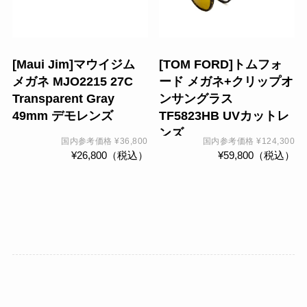
シ
ョ
ン
[Maui Jim]マウイジム
[TOM FORD]トムフォ
は
メガネ MJO2215 27C
ード メガネ+クリップオ
商
Transparent Gray
ンサングラス
品
49mm デモレンズ
TF5823HB UVカットレ
ペ
ンズ
ー
国内参考価格
¥
36,800
国内参考価格
¥
124,300
¥
26,800
（税込）
¥
59,800
（税込）
ジ
か
ら
選
択
で
き
ま
す