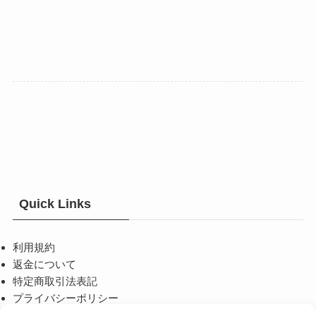
か
ン
ン
ら
が
が
選
あ
あ
択
り
り
で
ま
ま
き
す。
す。
ま
オ
オ
す
プ
プ
シ
シ
ョ
ョ
ン
ン
は
は
Quick Links
商
商
品
品
利用規約
ペ
ペ
返金について
ー
ー
特定商取引法表記
ジ
ジ
プライバシーポリシー
か
か