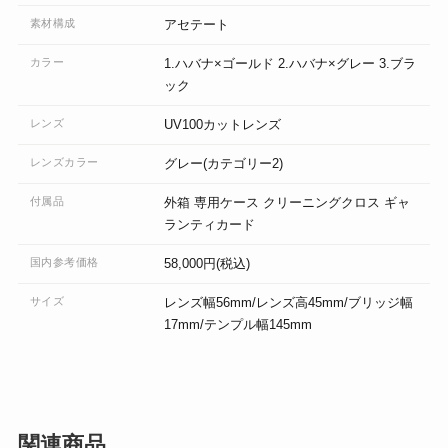
素材構成
アセテート
カラー
1.ハバナ×ゴールド 2.ハバナ×グレー 3.ブラ
ック
レンズ
UV100カットレンズ
レンズカラー
グレー(カテゴリー2)
付属品
外箱 専用ケース クリーニングクロス ギャ
ランティカード
国内参考価格
58,000円(税込)
サイズ
レンズ幅56mm/レンズ高45mm/ブリッジ幅
17mm/テンプル幅145mm
関連商品