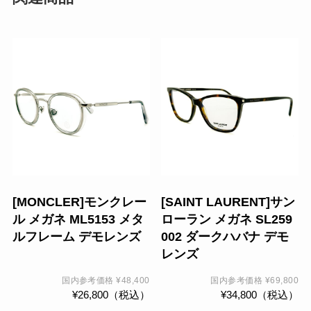
こ
の
商
品
に
は
複
数
の
[MONCLER]モンクレー
[SAINT LAURENT]サン
バ
ル メガネ ML5153 メタ
ローラン メガネ SL259
リ
ルフレーム デモレンズ
002 ダークハバナ デモ
エ
レンズ
ー
シ
国内参考価格
¥
48,400
国内参考価格
¥
69,800
¥
26,800
（税込）
¥
34,800
（税込）
ョ