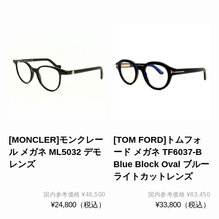
ン
が
あ
こ
こ
り
の
の
ま
商
商
す。
品
品
オ
に
に
プ
は
は
シ
複
複
ョ
数
数
ン
の
の
[MONCLER]モンクレー
[TOM FORD]トムフォ
は
バ
バ
ル メガネ ML5032 デモ
ード メガネ TF6037-B
商
リ
リ
レンズ
Blue Block Oval ブルー
品
エ
エ
ライトカットレンズ
ペ
ー
ー
ー
シ
シ
国内参考価格
¥
46,500
国内参考価格
¥
83,450
¥
24,800
（税込）
¥
33,800
（税込）
ジ
ョ
ョ