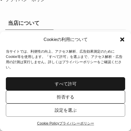
当店について
Cookieの利用について
TOM FORDやMONCLERなど、海外のハイブランドのアイウ
ェアを取り扱うセレクトショップです。
当サイトでは、利便性の向上、アクセス解析、広告効果測定のために
Cookie等を使用します。「すべて許可」を選ぶまで、アクセス解析・広告
お問い合わせはメールで
info@nicelife-store.com
へお願い致
用の計測は実行しません。詳しくは
プライバシーポリシー
をご確認くださ
します。
い。
すべて許可
©
NICE LIFE STORE.
拒否する
設定を選ぶ
Cookie Policy
プライバシーポリシー