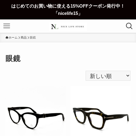
はじめてのお買い物に使える15%OFFクーポン発行中！
「nicelife15」
ホーム
商品
眼鏡
眼鏡
こ
こ
の
の
商
商
品
品
に
に
は
は