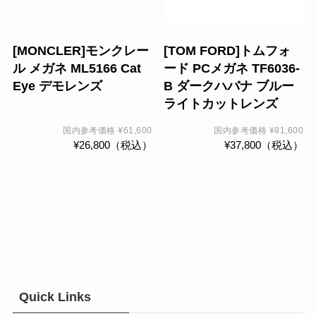
複
複
数
数
の
の
[MONCLER]モンクレー
[TOM FORD]トムフォ
バ
バ
ル メガネ ML5166 Cat
ード PCメガネ TF6036-
リ
リ
Eye デモレンズ
B ダークハバナ ブルー
エ
エ
ライトカットレンズ
ー
ー
シ
シ
国内参考価格
¥
61,600
国内参考価格
¥
81,600
¥
26,800
（税込）
¥
37,800
（税込）
ョ
ョ
ン
ン
が
が
あ
あ
り
り
ま
ま
す。
す。
オ
オ
プ
プ
Quick Links
シ
シ