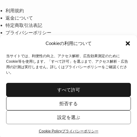
ョ
ョ
利用規約
ン
ン
返金について
は
は
特定商取引法表記
商
商
プライバシーポリシー
品
品
Cookieの利用について
ペ
ペ
ー
ー
当サイトでは、利便性の向上、アクセス解析、広告効果測定のために
当店について
Cookie等を使用します。「すべて許可」を選ぶまで、アクセス解析・広告
ジ
ジ
用の計測は実行しません。詳しくは
プライバシーポリシー
をご確認くださ
か
か
い。
TOM FORDやMONCLERなど、海外のハイブランドのアイウ
ら
ら
ェアを取り扱うセレクトショップです。
選
選
すべて許可
択
択
お問い合わせはメールで
info@nicelife-store.com
へお願い致
で
で
します。
拒否する
き
き
設定を選ぶ
ま
ま
す
す
Cookie Policy
プライバシーポリシー
©
NICE LIFE STORE.